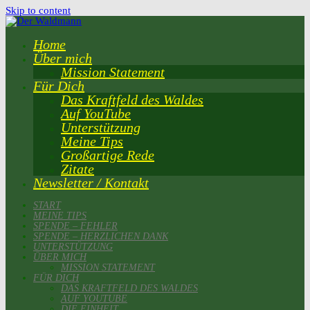
Skip to content
Home
Über mich
Mission Statement
Für Dich
Das Kraftfeld des Waldes
Auf YouTube
Unterstützung
Meine Tips
Großartige Rede
Zitate
Newsletter / Kontakt
START
MEINE TIPS
SPENDE – FEHLER
SPENDE – HERZLICHEN DANK
UNTERSTÜTZUNG
ÜBER MICH
MISSION STATEMENT
FÜR DICH
DAS KRAFTFELD DES WALDES
AUF YOUTUBE
DIE EINHEIT…