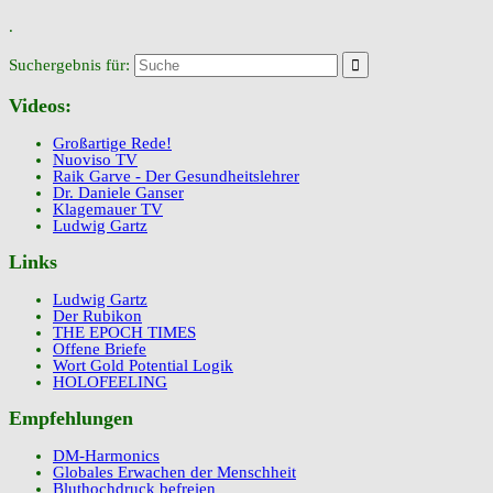
.
Suchergebnis für:
Videos:
Großartige Rede!
Nuoviso TV
Raik Garve - Der Gesundheitslehrer
Dr. Daniele Ganser
Klagemauer TV
Ludwig Gartz
Links
Ludwig Gartz
Der Rubikon
THE EPOCH TIMES
Offene Briefe
Wort Gold Potential Logik
HOLOFEELING
Empfehlungen
DM-Harmonics
Globales Erwachen der Menschheit
Bluthochdruck befreien