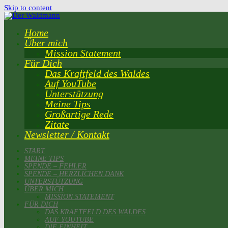
Skip to content
Home
Über mich
Mission Statement
Für Dich
Das Kraftfeld des Waldes
Auf YouTube
Unterstützung
Meine Tips
Großartige Rede
Zitate
Newsletter / Kontakt
START
MEINE TIPS
SPENDE – FEHLER
SPENDE – HERZLICHEN DANK
UNTERSTÜTZUNG
ÜBER MICH
MISSION STATEMENT
FÜR DICH
DAS KRAFTFELD DES WALDES
AUF YOUTUBE
DIE EINHEIT…