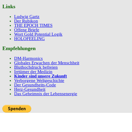
Links
Ludwig Gartz
Der Rubikon
THE EPOCH TIMES
Offene Briefe
Wort Gold Potential Logik
HOLOFEELING
Empfehlungen
DM-Harmonics
Globales Erwachen der Menschheit
Bluthochdruck befreien
Irrtümer der Medizin
Kinder sind unsere Zukunft
Verborgene Weltgeschichte
Der Gesundheits-Code
Herz-Gesundheit
Das Geheimnis der Lebensenergie
Web-Hosting aus Sachsen ;O)